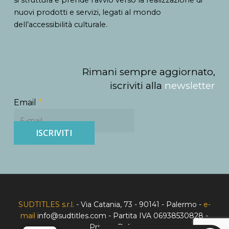
si struttura e prende l’avvio verso la realizzazione di
nuovi prodotti e servizi, legati al mondo
dell’accessibilità culturale.
Rimani sempre aggiornato,
iscriviti alla
newsletter
Email
*
ISCRIVITI
SUDTITLES s.r.l.
- Via Catania, 73 - 90141 - Palermo -
e-
mail
info@sudtitles.com
- Partita IVA 06938530828 -
Privacy Policy