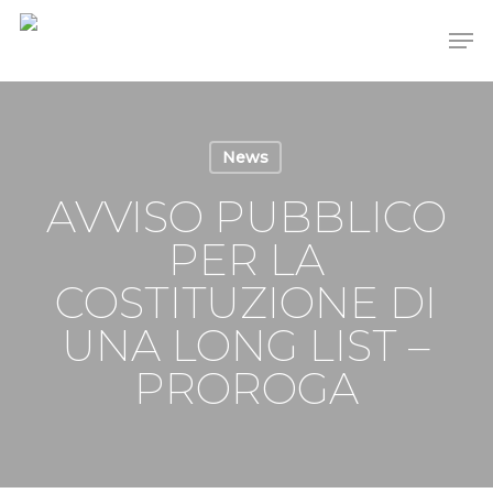
Skip
Men
to
main
content
News
AVVISO PUBBLICO
PER LA
COSTITUZIONE DI
UNA LONG LIST –
PROROGA