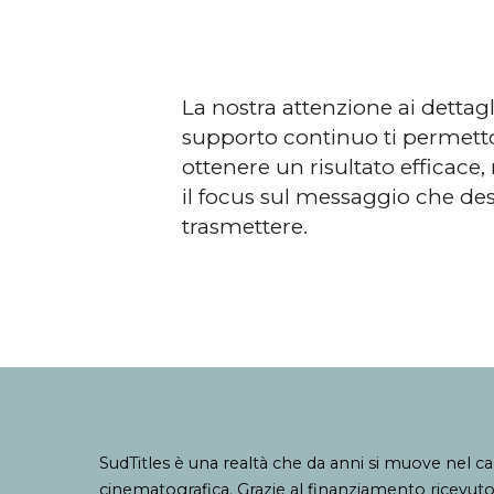
La nostra attenzione ai dettagli
supporto continuo ti permett
ottenere un risultato efficac
il focus sul messaggio che des
trasmettere.
SudTitles è una realtà che da anni si muove nel c
cinematografica. Grazie al finanziamento ricevuto d