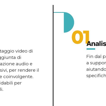
taggio video di
Fin dal 
ggiunta di
a support
zzazione audio e
aiutandot
ivi, per rendere il
specifich
 e coinvolgente.
idabili per
i.