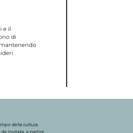
 e il
ono di
e, mantenendo
ideri
ampo della cultura
a Invitalia, a partire