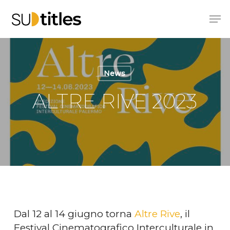
Skip
Men
to
main
content
News
ALTRE RIVE 2023
Dal 12 al 14 giugno torna
Altre Rive
, il
Festival Cinematografico Interculturale in