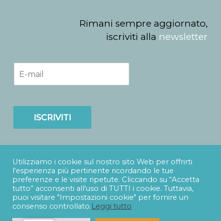
Rimani sempre aggiornato,
iscriviti alla
newsletter
E
m
a
i
l
*
ISCRIVITI
Utilizziamo i cookie sul nostro sito Web per offrirti
l'esperienza più pertinente ricordando le tue
preferenze e le visite ripetute. Cliccando su “Accetta
tutto” acconsenti all'uso di TUTTI i cookie. Tuttavia,
puoi visitare "Impostazioni cookie" per fornire un
SUDTITLES s.r.l.
- Via Catania, 73 - 90141 - Palermo -
e-
consenso controllato.
Leggi tutto
mail
info@sudtitles.com
- Partita IVA 06938530828 -
Privacy Policy